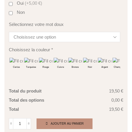
Oui
(+5,00 €)
Non
Sélectionnez votre mot doux
Choisissez la couleur
*
Cerise
Turquoise
Rouge
Cuivre
Bronze
Noir
Argent
Champagne
Ve
Total du produit
19,50 €
Total des options
0,00 €
Total
19,50 €
AJOUTER AU PANIER