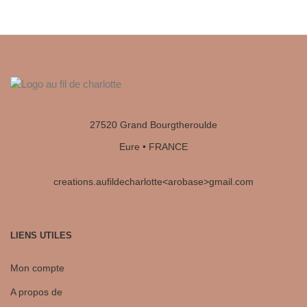
27520 Grand Bourgtheroulde
Eure • FRANCE
creations.aufildecharlotte<arobase>gmail.com
LIENS UTILES
Mon compte
A propos de